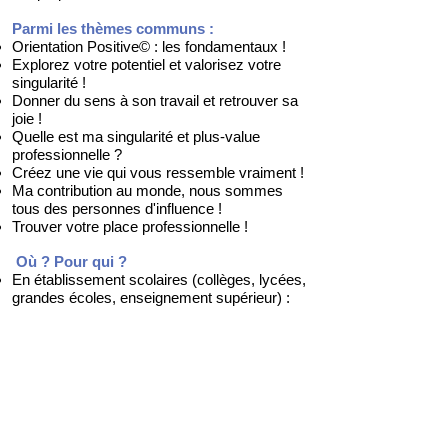
Parmi les thèmes communs :
Orientation Positive© : les fondamentaux !
Explorez votre potentiel et valorisez votre
singularité !
Donner du sens à son travail et retrouver sa
joie !
Quelle est ma singularité et plus-value
professionnelle ?
Créez une vie qui vous ressemble vraiment !
Ma contribution au monde, nous sommes
tous des personnes d'influence !
Trouver votre place professionnelle !
Où ? Pour qui ?
En établissement scolaires (collèges, lycées,
grandes écoles, enseignement supérieur) :
pour les jeunes, enseignants ou parents
d'élèves
En entreprises (PME ou grandes entreprises)
Dans des festivals
En centres de formation
Dans les centres sociaux,
Pour des associations ...