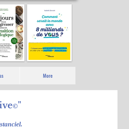
ss
More
ive
"
©
stanciel.